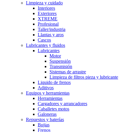
Limpieza y cuidado
Interiores
Exteriores
XTREME
Profesional
Taller/industria
Llantas y aros
Cascos
Lubricantes y fluidos
Lubricantes
Motor
Suspensión
Transmisión
Sistemas de arrastre
Limpieza de filtros pieza y lubricante
Liquido de frenos
Aditivos
Equipos y herramientas
Herramientas
Cargadores y arrancadores
Caballetes motos
Galoneras
Repuestos y baterías
Bujias
Frenos