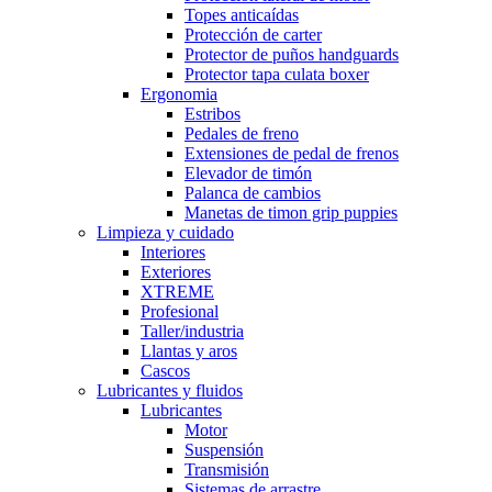
Topes anticaídas
Protección de carter
Protector de puños handguards
Protector tapa culata boxer
Ergonomia
Estribos
Pedales de freno
Extensiones de pedal de frenos
Elevador de timón
Palanca de cambios
Manetas de timon grip puppies
Limpieza y cuidado
Interiores
Exteriores
XTREME
Profesional
Taller/industria
Llantas y aros
Cascos
Lubricantes y fluidos
Lubricantes
Motor
Suspensión
Transmisión
Sistemas de arrastre