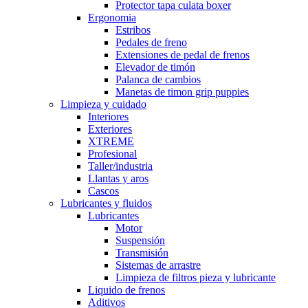
Protector tapa culata boxer
Ergonomia
Estribos
Pedales de freno
Extensiones de pedal de frenos
Elevador de timón
Palanca de cambios
Manetas de timon grip puppies
Limpieza y cuidado
Interiores
Exteriores
XTREME
Profesional
Taller/industria
Llantas y aros
Cascos
Lubricantes y fluidos
Lubricantes
Motor
Suspensión
Transmisión
Sistemas de arrastre
Limpieza de filtros pieza y lubricante
Liquido de frenos
Aditivos