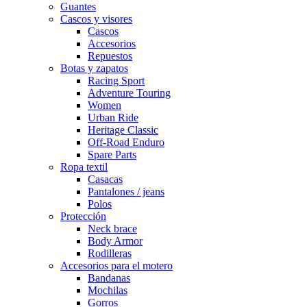
Guantes
Cascos y visores
Cascos
Accesorios
Repuestos
Botas y zapatos
Racing Sport
Adventure Touring
Women
Urban Ride
Heritage Classic
Off-Road Enduro
Spare Parts
Ropa textil
Casacas
Pantalones / jeans
Polos
Protección
Neck brace
Body Armor
Rodilleras
Accesorios para el motero
Bandanas
Mochilas
Gorros