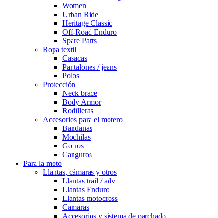
Women
Urban Ride
Heritage Classic
Off-Road Enduro
Spare Parts
Ropa textil
Casacas
Pantalones / jeans
Polos
Protección
Neck brace
Body Armor
Rodilleras
Accesorios para el motero
Bandanas
Mochilas
Gorros
Canguros
Para la moto
Llantas, cámaras y otros
Llantas trail / adv
Llantas Enduro
Llantas motocross
Camaras
Accesorios y sistema de parchado