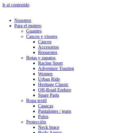
Ir al contenido
Nosotros
Para el motero
Guantes
Cascos y visores
Cascos
Accesorios
Repuestos
Botas y zapatos
Racing Sport
Adventure Touring
Women
Urban Ride
Heritage Classic
Off-Road Enduro
Spare Parts
Ropa textil
Casacas
Pantalones / jeans
Polos
Protección
Neck brace
Body Armor