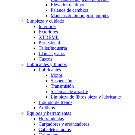
Elevador de timón
Palanca de cambios
Manetas de timon grip puppies
Limpieza y cuidado
Interiores
Exteriores
XTREME
Profesional
Taller/industria
Llantas y aros
Cascos
Lubricantes y fluidos
Lubricantes
Motor
Suspensión
Transmisión
Sistemas de arrastre
Limpieza de filtros pieza y lubricante
Liquido de frenos
Aditivos
Equipos y herramientas
Herramientas
Cargadores y arrancadores
Caballetes motos
Galoneras