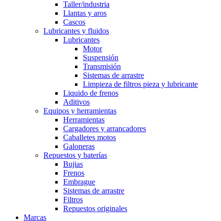
Taller/industria
Llantas y aros
Cascos
Lubricantes y fluidos
Lubricantes
Motor
Suspensión
Transmisión
Sistemas de arrastre
Limpieza de filtros pieza y lubricante
Liquido de frenos
Aditivos
Equipos y herramientas
Herramientas
Cargadores y arrancadores
Caballetes motos
Galoneras
Repuestos y baterías
Bujias
Frenos
Embrague
Sistemas de arrastre
Filtros
Repuestos originales
Marcas