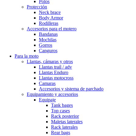
Polos
Protección
Neck brace
Body Armor
Rodilleras
Accesorios para el motero
Bandanas
Mochilas
Gorros
Canguros
Para la moto
Llantas, cámaras y otros
Llantas trail / adv
Llantas Enduro
Llantas motocross
Camaras
Accesorios y sistema de parchado
Equipamiento y accesorios
Equipaje
Tank bages
Top cases
Rack posterior
Maletas laterales
Rack laterales
Rear bags