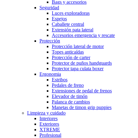
Bags y accesorios
Seguridad
Luces exploradoras
Espejos
Caballete central
Extensión pata lateral
Accesorios emergencia y rescate
Protección
Protección lateral de motor
Topes anticaídas
Protección de carter
Protector de puños handguards
Protector tapa culata boxer
Ergonomia
Estribos
Pedales de freno
Extensiones de pedal de frenos
Elevador de timón
Palanca de cambios
Manetas de timon grip puppies
Limpieza y cuidado
Interiores
Exteriores
XTREME
Profesional