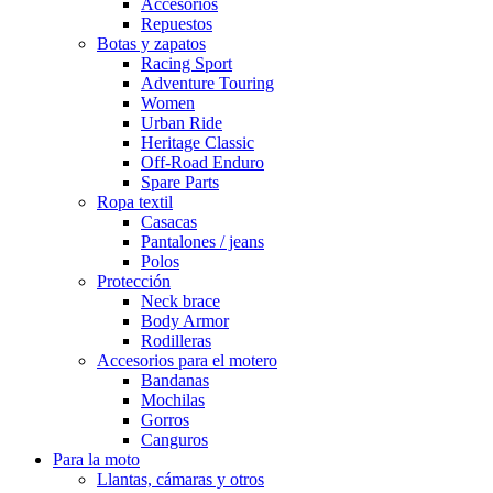
Accesorios
Repuestos
Botas y zapatos
Racing Sport
Adventure Touring
Women
Urban Ride
Heritage Classic
Off-Road Enduro
Spare Parts
Ropa textil
Casacas
Pantalones / jeans
Polos
Protección
Neck brace
Body Armor
Rodilleras
Accesorios para el motero
Bandanas
Mochilas
Gorros
Canguros
Para la moto
Llantas, cámaras y otros