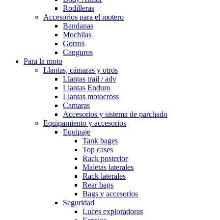
Rodilleras
Accesorios para el motero
Bandanas
Mochilas
Gorros
Canguros
Para la moto
Llantas, cámaras y otros
Llantas trail / adv
Llantas Enduro
Llantas motocross
Camaras
Accesorios y sistema de parchado
Equipamiento y accesorios
Equipaje
Tank bages
Top cases
Rack posterior
Maletas laterales
Rack laterales
Rear bags
Bags y accesorios
Seguridad
Luces exploradoras