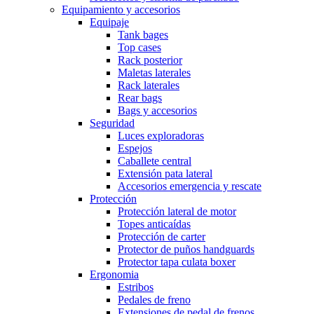
Equipamiento y accesorios
Equipaje
Tank bages
Top cases
Rack posterior
Maletas laterales
Rack laterales
Rear bags
Bags y accesorios
Seguridad
Luces exploradoras
Espejos
Caballete central
Extensión pata lateral
Accesorios emergencia y rescate
Protección
Protección lateral de motor
Topes anticaídas
Protección de carter
Protector de puños handguards
Protector tapa culata boxer
Ergonomia
Estribos
Pedales de freno
Extensiones de pedal de frenos