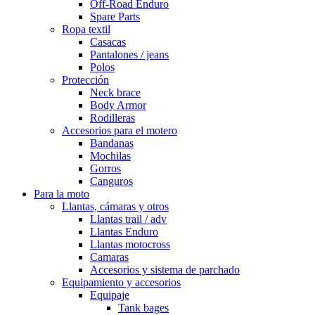
Off-Road Enduro
Spare Parts
Ropa textil
Casacas
Pantalones / jeans
Polos
Protección
Neck brace
Body Armor
Rodilleras
Accesorios para el motero
Bandanas
Mochilas
Gorros
Canguros
Para la moto
Llantas, cámaras y otros
Llantas trail / adv
Llantas Enduro
Llantas motocross
Camaras
Accesorios y sistema de parchado
Equipamiento y accesorios
Equipaje
Tank bages