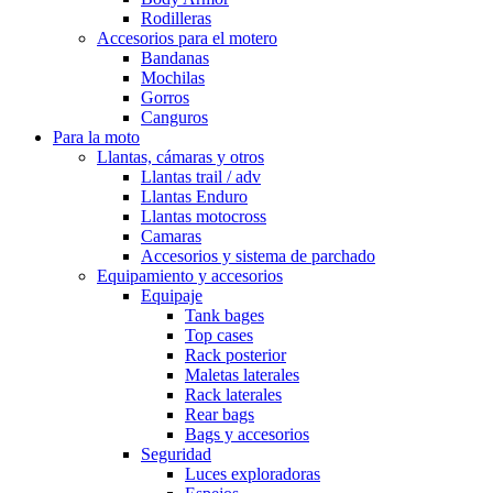
Rodilleras
Accesorios para el motero
Bandanas
Mochilas
Gorros
Canguros
Para la moto
Llantas, cámaras y otros
Llantas trail / adv
Llantas Enduro
Llantas motocross
Camaras
Accesorios y sistema de parchado
Equipamiento y accesorios
Equipaje
Tank bages
Top cases
Rack posterior
Maletas laterales
Rack laterales
Rear bags
Bags y accesorios
Seguridad
Luces exploradoras