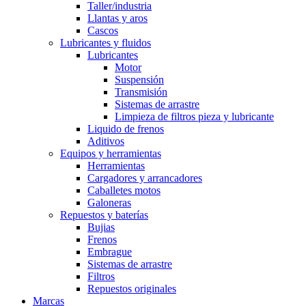
Taller/industria
Llantas y aros
Cascos
Lubricantes y fluidos
Lubricantes
Motor
Suspensión
Transmisión
Sistemas de arrastre
Limpieza de filtros pieza y lubricante
Liquido de frenos
Aditivos
Equipos y herramientas
Herramientas
Cargadores y arrancadores
Caballetes motos
Galoneras
Repuestos y baterías
Bujias
Frenos
Embrague
Sistemas de arrastre
Filtros
Repuestos originales
Marcas