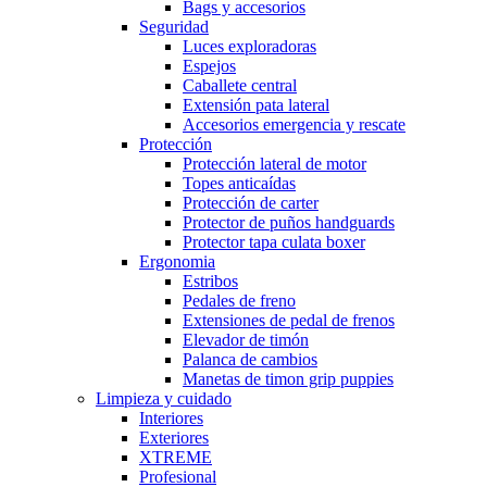
Bags y accesorios
Seguridad
Luces exploradoras
Espejos
Caballete central
Extensión pata lateral
Accesorios emergencia y rescate
Protección
Protección lateral de motor
Topes anticaídas
Protección de carter
Protector de puños handguards
Protector tapa culata boxer
Ergonomia
Estribos
Pedales de freno
Extensiones de pedal de frenos
Elevador de timón
Palanca de cambios
Manetas de timon grip puppies
Limpieza y cuidado
Interiores
Exteriores
XTREME
Profesional