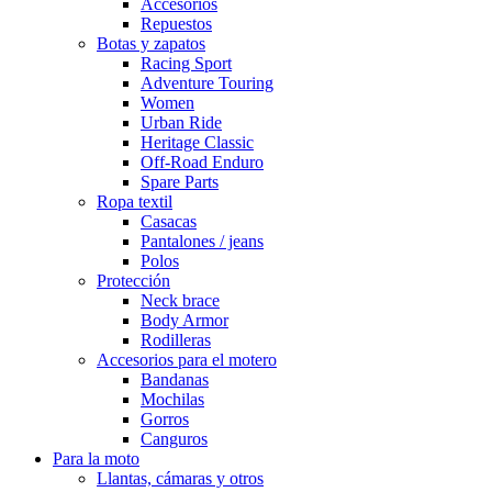
Accesorios
Repuestos
Botas y zapatos
Racing Sport
Adventure Touring
Women
Urban Ride
Heritage Classic
Off-Road Enduro
Spare Parts
Ropa textil
Casacas
Pantalones / jeans
Polos
Protección
Neck brace
Body Armor
Rodilleras
Accesorios para el motero
Bandanas
Mochilas
Gorros
Canguros
Para la moto
Llantas, cámaras y otros