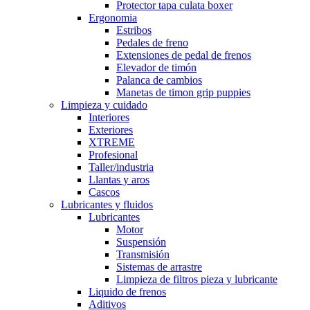
Protector tapa culata boxer
Ergonomia
Estribos
Pedales de freno
Extensiones de pedal de frenos
Elevador de timón
Palanca de cambios
Manetas de timon grip puppies
Limpieza y cuidado
Interiores
Exteriores
XTREME
Profesional
Taller/industria
Llantas y aros
Cascos
Lubricantes y fluidos
Lubricantes
Motor
Suspensión
Transmisión
Sistemas de arrastre
Limpieza de filtros pieza y lubricante
Liquido de frenos
Aditivos