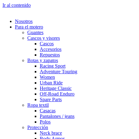
Ir al contenido
Nosotros
Para el motero
Guantes
Cascos y visores
Cascos
Accesorios
Repuestos
Botas y zapatos
Racing Sport
Adventure Touring
Women
Urban Ride
Heritage Classic
Off-Road Enduro
Spare Parts
Ropa textil
Casacas
Pantalones / jeans
Polos
Protección
Neck brace
Body Armor