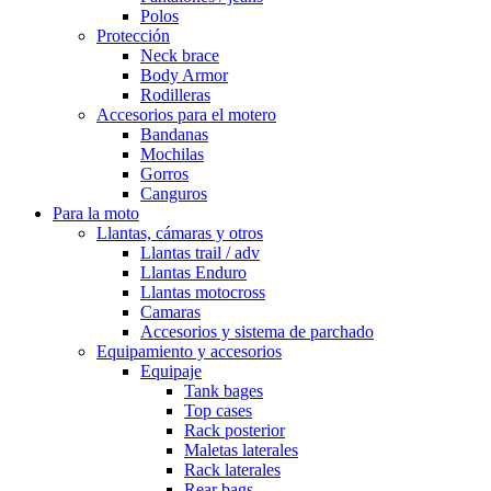
Polos
Protección
Neck brace
Body Armor
Rodilleras
Accesorios para el motero
Bandanas
Mochilas
Gorros
Canguros
Para la moto
Llantas, cámaras y otros
Llantas trail / adv
Llantas Enduro
Llantas motocross
Camaras
Accesorios y sistema de parchado
Equipamiento y accesorios
Equipaje
Tank bages
Top cases
Rack posterior
Maletas laterales
Rack laterales
Rear bags