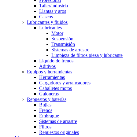
Profesional
Taller/industria
Llantas y aros
Cascos
Lubricantes y fluidos
Lubricantes
Motor
Suspensión
Transmisión
Sistemas de arrastre
Limpieza de filtros pieza y lubricante
Liquido de frenos
Aditivos
Equipos y herramientas
Herramientas
Cargadores y arrancadores
Caballetes motos
Galoneras
Repuestos y baterías
Bujias
Frenos
Embrague
Sistemas de arrastre
Filtros
Repuestos originales