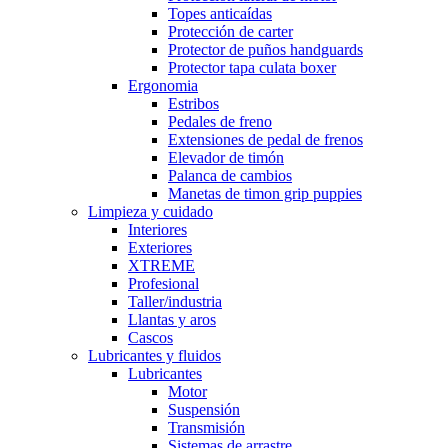
Topes anticaídas
Protección de carter
Protector de puños handguards
Protector tapa culata boxer
Ergonomia
Estribos
Pedales de freno
Extensiones de pedal de frenos
Elevador de timón
Palanca de cambios
Manetas de timon grip puppies
Limpieza y cuidado
Interiores
Exteriores
XTREME
Profesional
Taller/industria
Llantas y aros
Cascos
Lubricantes y fluidos
Lubricantes
Motor
Suspensión
Transmisión
Sistemas de arrastre