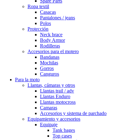
Spare Parts
Ropa textil
Casacas
Pantalones / jeans
Polos
Protección
Neck brace
Body Armor
Rodilleras
Accesorios para el motero
Bandanas
Mochilas
Gorros
Canguros
Para la moto
Llantas, cámaras y otros
Llantas trail / adv
Llantas Enduro
Llantas motocross
Camaras
Accesorios y sistema de parchado
Equipamiento y accesorios
Equipaje
Tank bages
Top cases