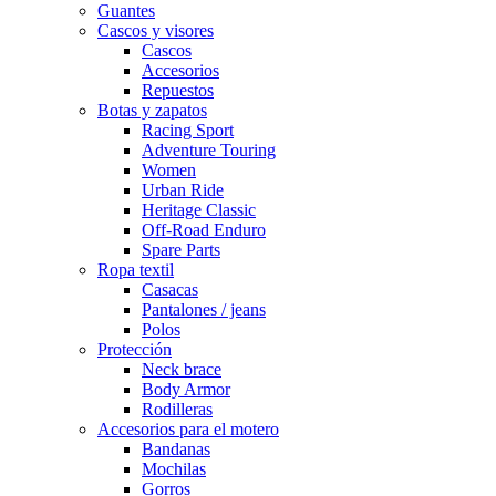
Guantes
Cascos y visores
Cascos
Accesorios
Repuestos
Botas y zapatos
Racing Sport
Adventure Touring
Women
Urban Ride
Heritage Classic
Off-Road Enduro
Spare Parts
Ropa textil
Casacas
Pantalones / jeans
Polos
Protección
Neck brace
Body Armor
Rodilleras
Accesorios para el motero
Bandanas
Mochilas
Gorros