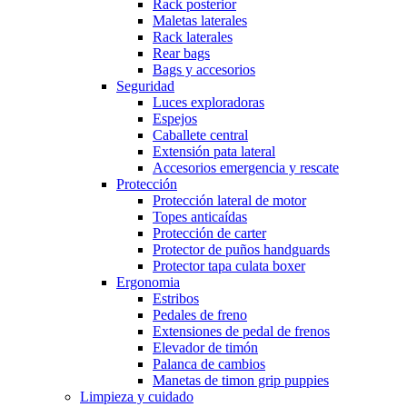
Rack posterior
Maletas laterales
Rack laterales
Rear bags
Bags y accesorios
Seguridad
Luces exploradoras
Espejos
Caballete central
Extensión pata lateral
Accesorios emergencia y rescate
Protección
Protección lateral de motor
Topes anticaídas
Protección de carter
Protector de puños handguards
Protector tapa culata boxer
Ergonomia
Estribos
Pedales de freno
Extensiones de pedal de frenos
Elevador de timón
Palanca de cambios
Manetas de timon grip puppies
Limpieza y cuidado