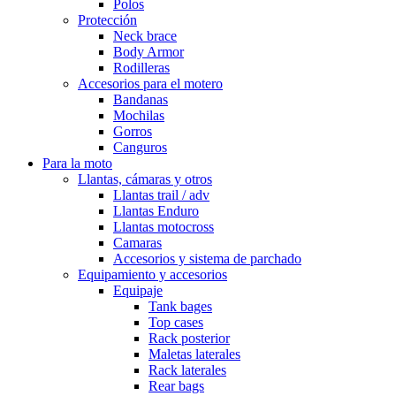
Polos
Protección
Neck brace
Body Armor
Rodilleras
Accesorios para el motero
Bandanas
Mochilas
Gorros
Canguros
Para la moto
Llantas, cámaras y otros
Llantas trail / adv
Llantas Enduro
Llantas motocross
Camaras
Accesorios y sistema de parchado
Equipamiento y accesorios
Equipaje
Tank bages
Top cases
Rack posterior
Maletas laterales
Rack laterales
Rear bags